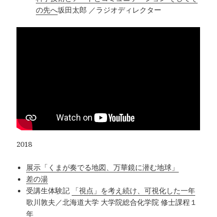
の先へ
坂田太郎 ／ラジオディレクター
2018
展示「くまが奏でる地図、万華鏡に潜む地球」
差の湯
受講生体験記
「視点」を考え続け、可視化した一年
歌川敦夫／北海道大学 大学院総合化学院 修士課程１
年